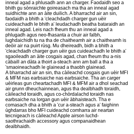
inneal agad a phlusadh ann an charger. Faodaidh seo a
bhith gu sònraichte goireasach ma tha an inneal agad
suidhichte ann an àite duilich. A bharrachd air an sin,
faodaidh a bhith a 'cleachdadh charger gun uèir
cuideachadh le bhith a' leudachadh beatha bataraidh an
inneal agad. Leis nach fheum thu an inneal agad a
phlugadh agus neo-fhasanta a chuir air falbh,
lughdaichidh tu na tha de chaitheamh air a chaitheamh is
deòir air na puirt rùsg. Mu dheireadh, bidh a bhith a
'cleachdadh charger gun uèir gus cuideachadh le bhith a'
sgaoileadh an àite cosgais agad, chan fheum thu a-nis
càbaill an dàta a thoirt a-steach ann am ball a tha a
'smaoineachadh le glainead a thaobh glainead.
A bharrachd air an sin, tha càileachd cosgais gun uèir MFI
& MFM nas earbsaiche nas earbsaiche. Tha an carger
uèirleas gun cheartachadh MFI & MFM air a dhol seachad
air grunn dheuchainnean, agus tha dealbhadh toraidh,
càileachd toraidh, agus co-chòrdalachd toraidh nas
earbsaiche na lorgan gun uèir àbhaisteach. Tha e
comasach dha a bhith a 'cur a-steach agus a' faighinn
ùghdarras bho MFI cuideachd comharra air neartan
teicnigeach is càileachd Apple airson luchd-
saothrachaidh accessory agus companaidhean
dealbhaidh.