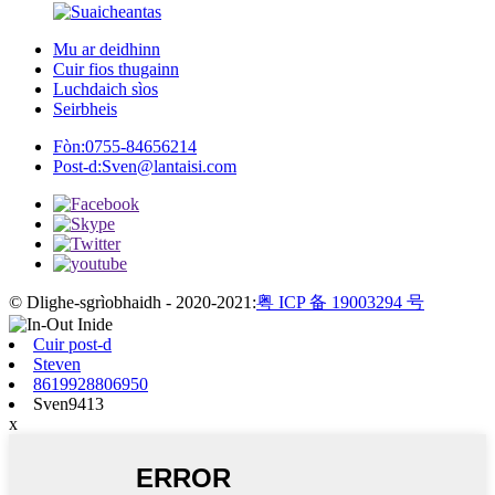
Mu ar deidhinn
Cuir fios thugainn
Luchdaich sìos
Seirbheis
Fòn:
0755-84656214
Post-d:
Sven@lantaisi.com
© Dlighe-sgrìobhaidh - 2020-2021:
粤 ICP 备 19003294 号
Cuir post-d
Steven
8619928806950
Sven9413
x