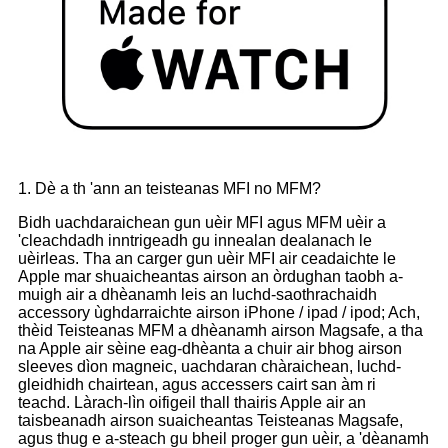
1. Dè a th 'ann an teisteanas MFI no MFM?
Bidh uachdaraichean gun uèir MFI agus MFM uèir a
'cleachdadh inntrigeadh gu innealan dealanach le
uèirleas. Tha an carger gun uèir MFI air ceadaichte le
Apple mar shuaicheantas airson an òrdughan taobh a-
muigh air a dhèanamh leis an luchd-saothrachaidh
accessory ùghdarraichte airson iPhone / ipad / ipod; Ach,
thèid Teisteanas MFM a dhèanamh airson Magsafe, a tha
na Apple air sèine eag-dhèanta a chuir air bhog airson
sleeves dìon magneic, uachdaran chàraichean, luchd-
gleidhidh chairtean, agus accessers cairt san àm ri
teachd. Làrach-lìn oifigeil thall thairis Apple air an
taisbeanadh airson suaicheantas Teisteanas Magsafe,
agus thug e a-steach gu bheil proger gun uèir, a 'dèanamh