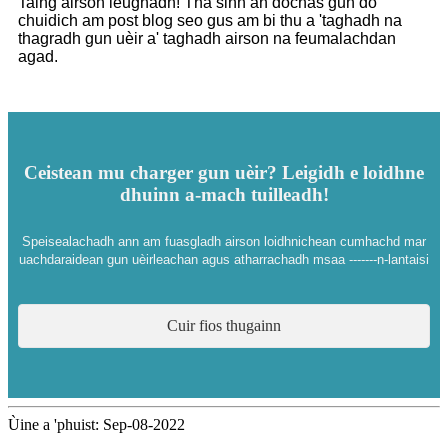
Taing airson leughadh! Tha sinn an dòchas gun do
chuidich am post blog seo gus am bi thu a 'taghadh na
thagradh gun uèir a' taghadh airson na feumalachdan
agad.
Ceistean mu charger gun uèir? Leigidh e loidhne
dhuinn a-mach tuilleadh!
Speisealachadh ann am fuasgladh airson loidhnichean cumhachd mar
uachdaraidean gun uèirleachan agus atharrachadh msaa -------n-lantaisi
Cuir fios thugainn
Ùine a 'phuist: Sep-08-2022