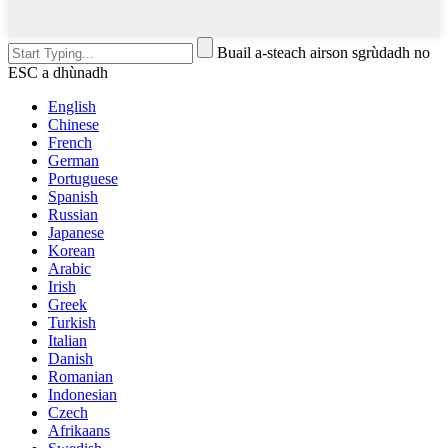
Buail a-steach airson sgrùdadh no
ESC a dhùnadh
English
Chinese
French
German
Portuguese
Spanish
Russian
Japanese
Korean
Arabic
Irish
Greek
Turkish
Italian
Danish
Romanian
Indonesian
Czech
Afrikaans