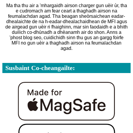
Ma tha thu air a 'mhargaidh airson charger gun uèir ùr, tha
e cudromach am fear ceart a thaghadh airson na
feumalachdan agad. Tha beagan sheòrsaichean eadar-
dhealaichte de na h-eadar-dhealachaidhean de MFI agus
de airgead gun uèir ri fhaighinn, mar sin faodaidh e a bhith
duilich co-dhùnadh a dhèanamh air do shon. Anns a
'phost blog seo, cuidichidh sinn thu gus an gargg foirfe
MFI no gun uèir a thaghadh airson na feumalachdan
agad.
Susbaint Co-cheangailte: