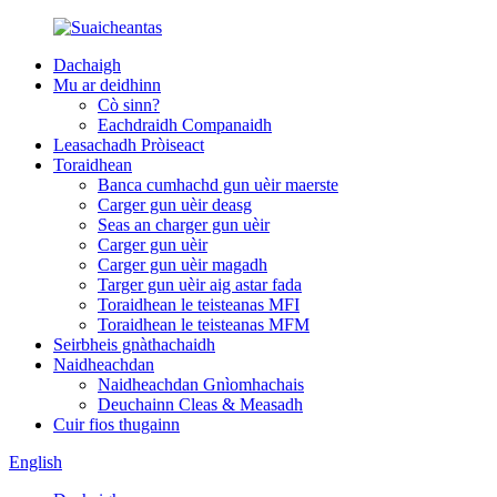
Dachaigh
Mu ar deidhinn
Cò sinn?
Eachdraidh Companaidh
Leasachadh Pròiseact
Toraidhean
Banca cumhachd gun uèir maerste
Carger gun uèir deasg
Seas an charger gun uèir
Carger gun uèir
Carger gun uèir magadh
Targer gun uèir aig astar fada
Toraidhean le teisteanas MFI
Toraidhean le teisteanas MFM
Seirbheis gnàthachaidh
Naidheachdan
Naidheachdan Gnìomhachais
Deuchainn Cleas & Measadh
Cuir fios thugainn
English