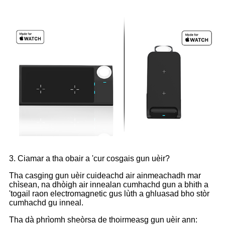
3. Ciamar a tha obair a 'cur cosgais gun uèir?
Tha casging gun uèir cuideachd air ainmeachadh mar
chìsean, na dhòigh air innealan cumhachd gun a bhith a
'togail raon electromagnetic gus lùth a ghluasad bho stòr
cumhachd gu inneal.
Tha dà phrìomh sheòrsa de thoirmeasg gun uèir ann: