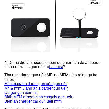
4. Dè na diofar sheòrsaichean de phiannan de airgead-
diana no wires gun uèir ro
Lantaisi
?
Tha uachdaran gun uèir MFI no MFM air a roinn gu ìre
mhòr:
Mfm magadh darce gun uèir gun uèir
,
Mfi & mfm 3 ann an 1 carger gun uèir
,
Carger gun uèir mfi
,
Bidh MFM a 'seasamh cosgais gun uèir
,
Bidh an charger càr gun uèir mfm