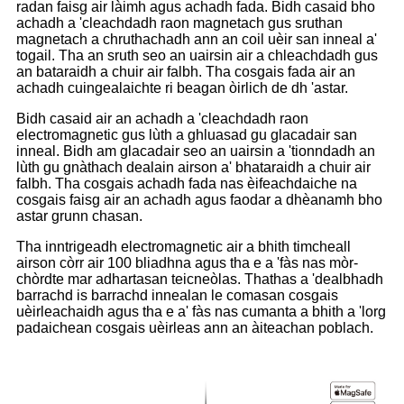
radan faisg air làimh agus achadh fada. Bidh casaid bho
achadh a 'cleachdadh raon magnetach gus sruthan
magnetach a chruthachadh ann an coil uèir san inneal a'
togail. Tha an sruth seo an uairsin air a chleachdadh gus
an bataraidh a chuir air falbh. Tha cosgais fada air an
achadh cuingealaichte ri beagan òirlich de dh 'astar.
Bidh casaid air an achadh a 'cleachdadh raon
electromagnetic gus lùth a ghluasad gu glacadair san
inneal. Bidh am glacadair seo an uairsin a 'tionndadh an
lùth gu gnàthach dealain airson a' bhataraidh a chuir air
falbh. Tha cosgais achadh fada nas èifeachdaiche na
cosgais faisg air an achadh agus faodar a dhèanamh bho
astar grunn chasan.
Tha inntrigeadh electromagnetic air a bhith timcheall
airson còrr air 100 bliadhna agus tha e a 'fàs nas mòr-
chòrdte mar adhartasan teicneòlas. Thathas a 'dealbhadh
barrachd is barrachd innealan le comasan cosgais
uèirleachaidh agus tha e a' fàs nas cumanta a bhith a 'lorg
padaichean cosgais uèirleas ann an àiteachan poblach.