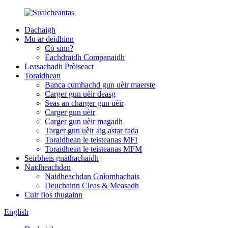
Dachaigh
Mu ar deidhinn
Cò sinn?
Eachdraidh Companaidh
Leasachadh Pròiseact
Toraidhean
Banca cumhachd gun uèir maerste
Carger gun uèir deasg
Seas an charger gun uèir
Carger gun uèir
Carger gun uèir magadh
Targer gun uèir aig astar fada
Toraidhean le teisteanas MFI
Toraidhean le teisteanas MFM
Seirbheis gnàthachaidh
Naidheachdan
Naidheachdan Gnìomhachais
Deuchainn Cleas & Measadh
Cuir fios thugainn
English