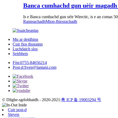
Banca cumhachd gun uèir magad
Is e Banca cumhachd gun uèir Wirectic, is e an comas 5
Rannsachadh
Mion-fhiosrachadh
Mu ar deidhinn
Cuir fios thugainn
Luchdaich sìos
Seirbheis
Fòn:
0755-84656214
Post-d:
Sven@lantaisi.com
© Dlighe-sgrìobhaidh - 2020-2021:
粤 ICP 备 19003294 号
Cuir post-d
Steven