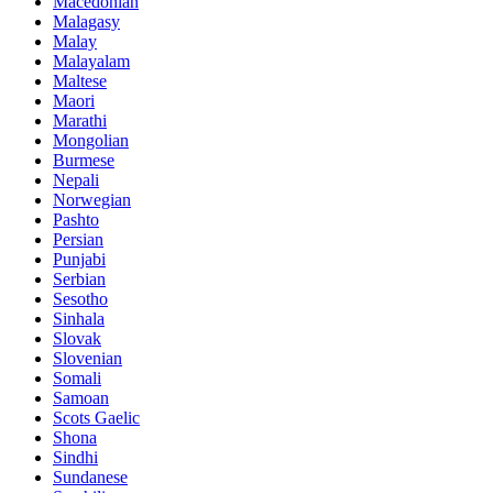
Macedonian
Malagasy
Malay
Malayalam
Maltese
Maori
Marathi
Mongolian
Burmese
Nepali
Norwegian
Pashto
Persian
Punjabi
Serbian
Sesotho
Sinhala
Slovak
Slovenian
Somali
Samoan
Scots Gaelic
Shona
Sindhi
Sundanese