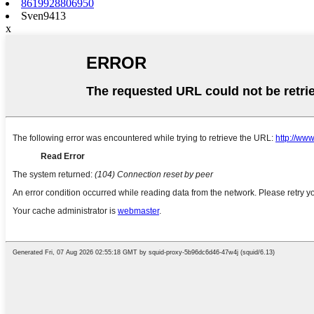
8619928806950
Sven9413
x