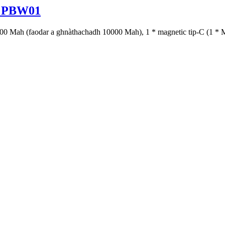
h PBW01
000 Mah (faodar a ghnàthachadh 10000 Mah), 1 * magnetic tip-C (1 * 