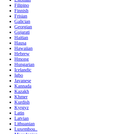
Filipino
Finnish
Frisian
Galician
Georgian
Gujarati
Haitian
Hausa
Hawaiian
Hebrew
Hmong
Hungarian
Icelandic
Igbo
Javanese
Kannada
Kazakh
Khmer
Kurdish
Kyrgyz
Latin
Latvian
Lithuanian
Luxembou..