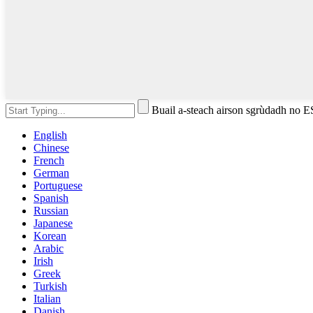
Buail a-steach airson sgrùdadh no 
English
Chinese
French
German
Portuguese
Spanish
Russian
Japanese
Korean
Arabic
Irish
Greek
Turkish
Italian
Danish