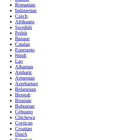
Romanian
Indonesian
Czech
Afrikaans
Swedish
Polish
Basque
Catalan
Esperanto
Hindi
Lao
Albanian
Amharic
Armenian
Azerbaijani
Belarusian
Bengali
Bosnian
Bulgarian
Cebuano
Chichewa
Corsican
Croatian
Dutch
Estonian