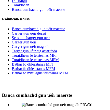
Dachaigh
Toraidhean
Banca cumhachd gun uèir maerste
Roinnean-seòrsa
Banca cumhachd gun uèir maerste
Carger gun uèir deasg
Seas an charger gun uèir
Carger gun uèir
Carger gun uèir magadh
Targer gun uèir aig astar fada
Toraidhean le teisteanas MFI
Toraidhean le teisteanas MFM
Bathar fo dhleastanas MFI
Bathar fo dhleastanas MFM
Bathar fo mhfi agus teisteanas MFM
Banca cumhachd gun uèir maerste