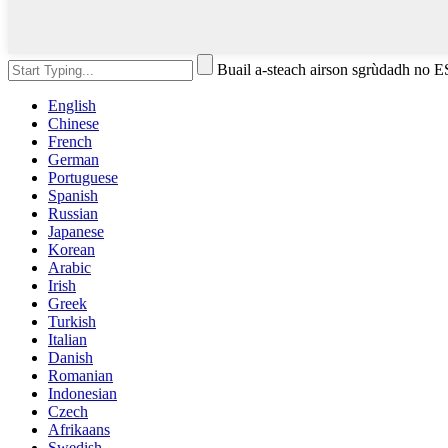
Buail a-steach airson sgrùdadh no 
English
Chinese
French
German
Portuguese
Spanish
Russian
Japanese
Korean
Arabic
Irish
Greek
Turkish
Italian
Danish
Romanian
Indonesian
Czech
Afrikaans
Swedish