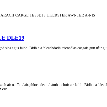
RBHEIS LÀRACH CARGE TESSETS UKERSTER AWNTER A-NIS
E DLE19
ad sìos agus falbh. Bidh e a 'cleachdadh teicneòlas cosgais gun uèir g
ch air na fòn / air-phlocaidean / tàmh a chuir air falbh. Bidh e a 'cle
 eile.