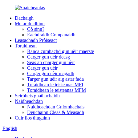
Dachaigh
Mu ar deidhinn
Cò sinn?
Eachdraidh Companaidh
Leasachadh Pròiseact
Toraidhean
Banca cumhachd gun uèir maerste
Carger gun uèir deasg
Seas an charger gun uèir
Carger gun uèir
Carger gun uèir magadh
Targer gun uèir aig astar fada
Toraidhean le teisteanas MFI
Toraidhean le teisteanas MFM
Seirbheis gnàthachaidh
Naidheachdan
Naidheachdan Gnìomhachais
Deuchainn Cleas & Measadh
Cuir fios thugainn
English