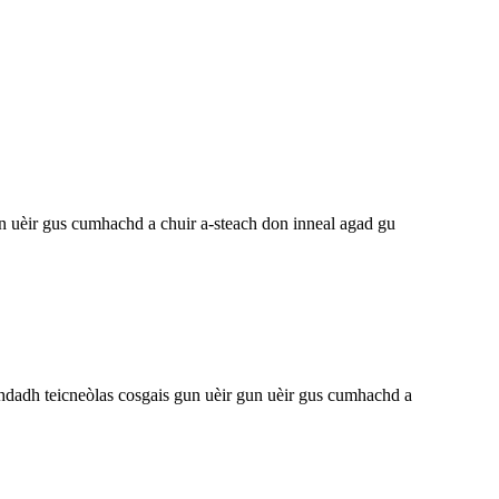
un uèir gus cumhachd a chuir a-steach don inneal agad gu
achdadh teicneòlas cosgais gun uèir gun uèir gus cumhachd a