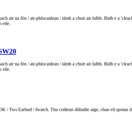
ch air na fòn / air-phlocaidean / tàmh a chuir air falbh. Bidh e a 'cle
 eile.
SW20
ch air na fòn / air-phlocaidean / tàmh a chuir air falbh. Bidh e a 'cle
 eile.
OK / Tws Earbud / Iwatch. Tha coiltean dùbailte aige, chan eil spotan d