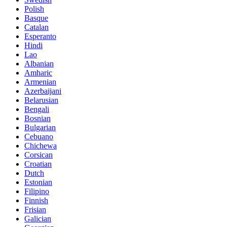
Polish
Basque
Catalan
Esperanto
Hindi
Lao
Albanian
Amharic
Armenian
Azerbaijani
Belarusian
Bengali
Bosnian
Bulgarian
Cebuano
Chichewa
Corsican
Croatian
Dutch
Estonian
Filipino
Finnish
Frisian
Galician