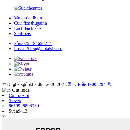
Mu ar deidhinn
Cuir fios thugainn
Luchdaich sìos
Seirbheis
Fòn:
0755-84656214
Post-d:
Sven@lantaisi.com
© Dlighe-sgrìobhaidh - 2020-2021:
粤 ICP 备 19003294 号
Cuir post-d
Steven
8619928806950
Sven9413
x