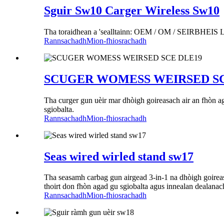
Sguir Sw10 Carger Wireless Sw10
Tha toraidhean a 'sealltainn: OEM / OM / SEI
Rannsachadh
Mion-fhiosrachadh
SCUGER WOMESS WEIRSED SC
Tha curger gun uèir mar dhòigh goireasach air an fhòn ag
sgiobalta.
Rannsachadh
Mion-fhiosrachadh
Seas wired wirled stand sw17
Tha seasamh carbag gun airgead 3-in-1 na dhòigh goireasa
thoirt don fhòn agad gu sgiobalta agus innealan dealanach
Rannsachadh
Mion-fhiosrachadh