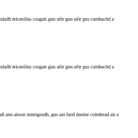
achdadh teicneòlas cosgais gun uèir gun uèir gus cumhachd a
achdadh teicneòlas cosgais gun uèir gun uèir gus cumhachd a
all ann airson inntrigeadh, gus am faod daoine coimhead air a