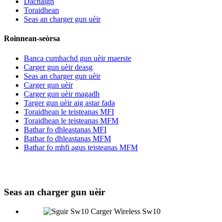
Dachaigh
Toraidhean
Seas an charger gun uèir
Roinnean-seòrsa
Banca cumhachd gun uèir maerste
Carger gun uèir deasg
Seas an charger gun uèir
Carger gun uèir
Carger gun uèir magadh
Targer gun uèir aig astar fada
Toraidhean le teisteanas MFI
Toraidhean le teisteanas MFM
Bathar fo dhleastanas MFI
Bathar fo dhleastanas MFM
Bathar fo mhfi agus teisteanas MFM
Seas an charger gun uèir