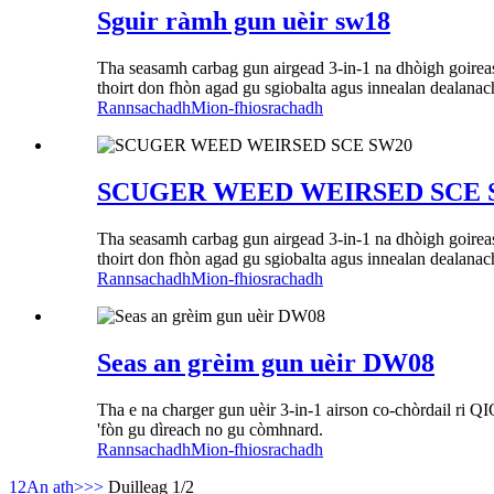
Sguir ràmh gun uèir sw18
Tha seasamh carbag gun airgead 3-in-1 na dhòigh goireasa
thoirt don fhòn agad gu sgiobalta agus innealan dealanach
Rannsachadh
Mion-fhiosrachadh
SCUGER WEED WEIRSED SCE 
Tha seasamh carbag gun airgead 3-in-1 na dhòigh goireasa
thoirt don fhòn agad gu sgiobalta agus innealan dealanach
Rannsachadh
Mion-fhiosrachadh
Seas an grèim gun uèir DW08
Tha e na charger gun uèir 3-in-1 airson co-chòrdail ri QI
'fòn gu dìreach no gu còmhnard.
Rannsachadh
Mion-fhiosrachadh
1
2
An ath>
>>
Duilleag 1/2