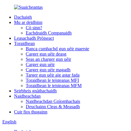
Dachaigh
Mu ar deidhinn
Cò sinn?
Eachdraidh Companaidh
Leasachadh Pròiseact
Toraidhean
Banca cumhachd gun uèir maerste
Carger gun uèir deasg
Seas an charger gun uèir
Carger gun uèir
Carger gun uèir magadh
Targer gun uèir aig astar fada
Toraidhean le teisteanas MFI
Toraidhean le teisteanas MFM
Seirbheis gnàthachaidh
Naidheachdan
Naidheachdan Gnìomhachais
Deuchainn Cleas & Measadh
Cuir fios thugainn
English