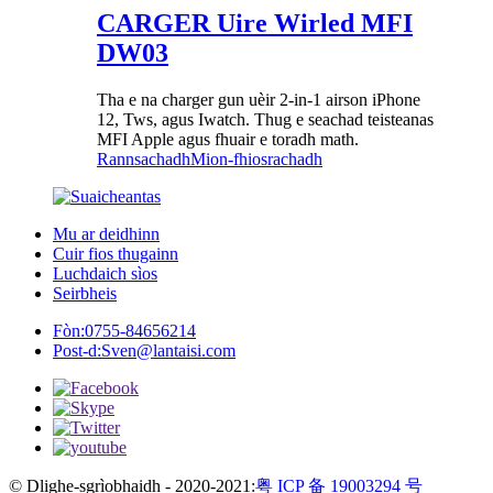
CARGER Uire Wirled MFI
DW03
Tha e na charger gun uèir 2-in-1 airson iPhone
12, Tws, agus Iwatch. Thug e seachad teisteanas
MFI Apple agus fhuair e toradh math.
Rannsachadh
Mion-fhiosrachadh
Mu ar deidhinn
Cuir fios thugainn
Luchdaich sìos
Seirbheis
Fòn:
0755-84656214
Post-d:
Sven@lantaisi.com
© Dlighe-sgrìobhaidh - 2020-2021:
粤 ICP 备 19003294 号