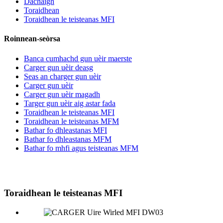
Dachaigh
Toraidhean
Toraidhean le teisteanas MFI
Roinnean-seòrsa
Banca cumhachd gun uèir maerste
Carger gun uèir deasg
Seas an charger gun uèir
Carger gun uèir
Carger gun uèir magadh
Targer gun uèir aig astar fada
Toraidhean le teisteanas MFI
Toraidhean le teisteanas MFM
Bathar fo dhleastanas MFI
Bathar fo dhleastanas MFM
Bathar fo mhfi agus teisteanas MFM
Toraidhean le teisteanas MFI