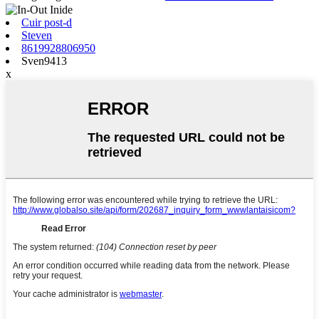
Cuir post-d
Steven
8619928806950
Sven9413
x