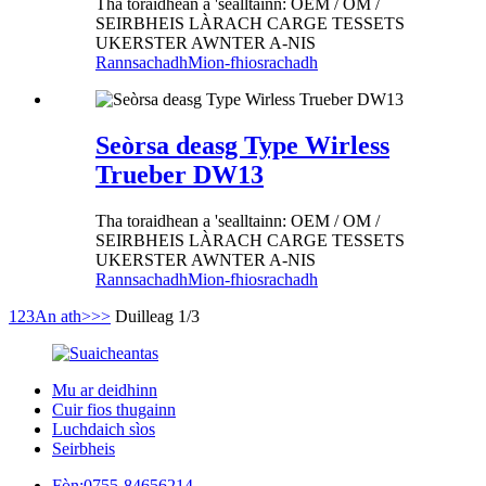
Tha toraidhean a 'sealltainn: OEM / OM /
SEIRBHEIS LÀRACH CARGE TESSETS
UKERSTER AWNTER A-NIS
Rannsachadh
Mion-fhiosrachadh
Seòrsa deasg Type Wirless
Trueber DW13
Tha toraidhean a 'sealltainn: OEM / OM /
SEIRBHEIS LÀRACH CARGE TESSETS
UKERSTER AWNTER A-NIS
Rannsachadh
Mion-fhiosrachadh
1
2
3
An ath>
>>
Duilleag 1/3
Mu ar deidhinn
Cuir fios thugainn
Luchdaich sìos
Seirbheis
Fòn:
0755-84656214