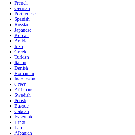
French
German
Portuguese
Spanish
Russian
Japanese
Korean
Arabic
Irish
Greek
Turkish
Italian
Danish
Romanian
Indonesian
Czech
Afrikaans
Swedish
Polish
Basque
Catalan
Esperanto
Hindi
Lao
Albanian