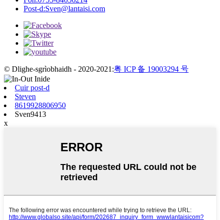
Post-d:
Sven@lantaisi.com
© Dlighe-sgrìobhaidh - 2020-2021:
粤 ICP 备 19003294 号
Cuir post-d
Steven
8619928806950
Sven9413
x