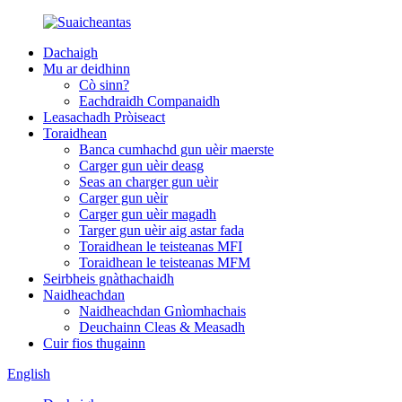
Dachaigh
Mu ar deidhinn
Cò sinn?
Eachdraidh Companaidh
Leasachadh Pròiseact
Toraidhean
Banca cumhachd gun uèir maerste
Carger gun uèir deasg
Seas an charger gun uèir
Carger gun uèir
Carger gun uèir magadh
Targer gun uèir aig astar fada
Toraidhean le teisteanas MFI
Toraidhean le teisteanas MFM
Seirbheis gnàthachaidh
Naidheachdan
Naidheachdan Gnìomhachais
Deuchainn Cleas & Measadh
Cuir fios thugainn
English