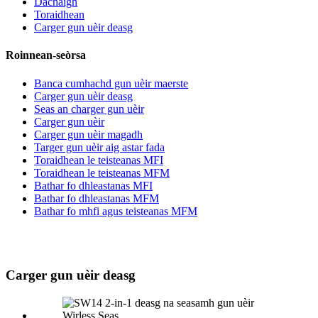
Dachaigh
Toraidhean
Carger gun uèir deasg
Roinnean-seòrsa
Banca cumhachd gun uèir maerste
Carger gun uèir deasg
Seas an charger gun uèir
Carger gun uèir
Carger gun uèir magadh
Targer gun uèir aig astar fada
Toraidhean le teisteanas MFI
Toraidhean le teisteanas MFM
Bathar fo dhleastanas MFI
Bathar fo dhleastanas MFM
Bathar fo mhfi agus teisteanas MFM
Carger gun uèir deasg