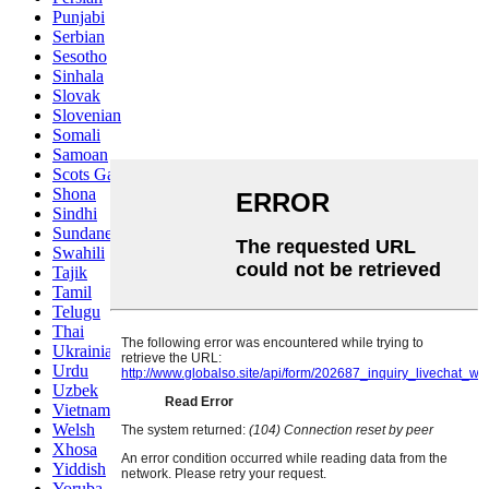
Punjabi
Serbian
Sesotho
Sinhala
Slovak
Slovenian
Somali
Samoan
Scots Gaelic
Shona
Sindhi
Sundanese
Swahili
Tajik
Tamil
Telugu
Thai
Ukrainian
Urdu
Uzbek
Vietnamese
Welsh
Xhosa
Yiddish
Yoruba