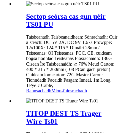
Sectop seòrsa cas gun uèir
TS01 PU
Taisbeanadh Taisbeanaidhean: Sònrachadh: Cuir
a-steach: DC 5V-2A, DC 9V-1.67a Prowppe:
12x100X: 124 * 115 * Dimàirt 28mm /
Teisteanas: QI Teisteanas, FCC, CE, cuideam
bogsa tiodhlac Teisteanas Fiosrachaidh: 136G
Cìsean Ìre Taisbeanaidh: ≧ 76% Meud Carton:
400 * 315 * 260mm (108 PCan gach preton)
Cuideam lom carton: 72G Master Caron:
Tionndadh Pacaidh Pasgan: Inneal, 1m Long
TPye-c Cable,
Rannsachadh
Mion-fhiosrachadh
TITOP DEST TS Trager
Wire Ts01