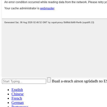
Buail a-steach airson sgrùdadh no 
English
Chinese
French
German
Portuguese