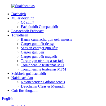
Dachaigh
Mu ar deidhinn
Cò sinn?
Eachdraidh Companaidh
Leasachadh Pròiseact
Toraidhean
Banca cumhachd gun uèir maerste
Carger gun uèir deasg
Seas an charger gun uèir
Carger gun uèir
Carger gun uèir magadh
Targer gun uèir aig astar fada
Toraidhean le teisteanas MFI
Toraidhean le teisteanas MFM
Seirbheis gnàthachaidh
Naidheachdan
Naidheachdan Gnìomhachais
Deuchainn Cleas & Measadh
Cuir fios thugainn
English