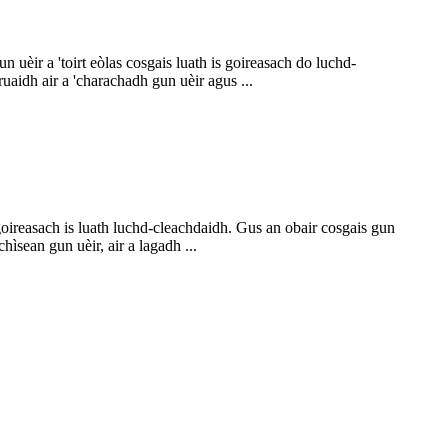
 uèir a 'toirt eòlas cosgais luath is goireasach do luchd-
idh air a 'charachadh gun uèir agus ...
goireasach is luath luchd-cleachdaidh. Gus an obair cosgais gun
ìsean gun uèir, air a lagadh ...