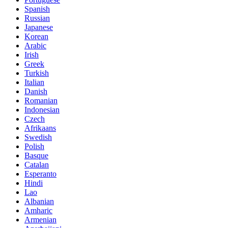
Spanish
Russian
Japanese
Korean
Arabic
Irish
Greek
Turkish
Italian
Danish
Romanian
Indonesian
Czech
Afrikaans
Swedish
Polish
Basque
Catalan
Esperanto
Hindi
Lao
Albanian
Amharic
Armenian