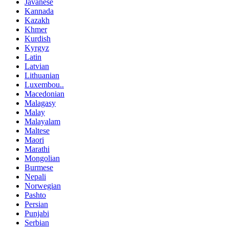
Javanese
Kannada
Kazakh
Khmer
Kurdish
Kyrgyz
Latin
Latvian
Lithuanian
Luxembou..
Macedonian
Malagasy
Malay
Malayalam
Maltese
Maori
Marathi
Mongolian
Burmese
Nepali
Norwegian
Pashto
Persian
Punjabi
Serbian