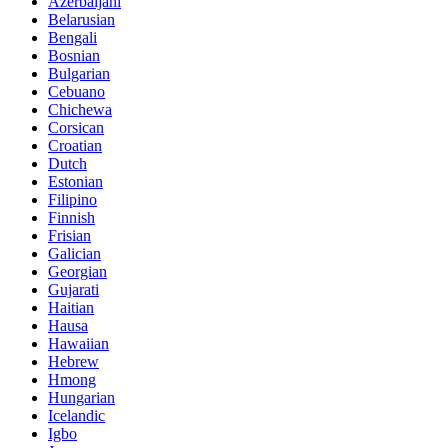
Azerbaijani
Belarusian
Bengali
Bosnian
Bulgarian
Cebuano
Chichewa
Corsican
Croatian
Dutch
Estonian
Filipino
Finnish
Frisian
Galician
Georgian
Gujarati
Haitian
Hausa
Hawaiian
Hebrew
Hmong
Hungarian
Icelandic
Igbo