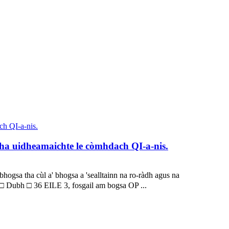
 tha uidheamaichte le còmhdach QI-a-nis.
ogsa tha cùl a' bhogsa a 'sealltainn na ro-ràdh agus na
 Dubh □ 36 EILE 3, fosgail am bogsa OP ...