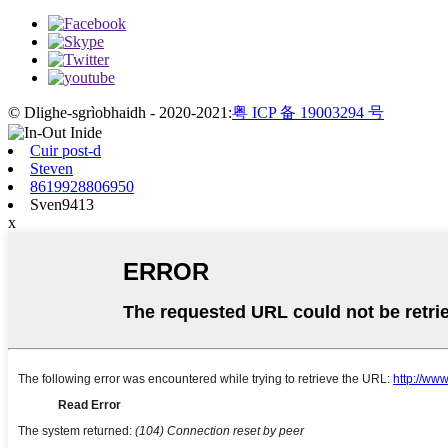
© Dlighe-sgrìobhaidh - 2020-2021:
粤 ICP 备 19003294 号
Cuir post-d
Steven
8619928806950
Sven9413
x