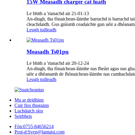
15W Measadh charger cat luath
Le bhith a 'rianachd air 21-01-13
An-diugh, tha fònaichean-làimhe barrachd is barrachd taic
cleachdaidh. Gus gnìomh ceadaichte gun uèir a dhèanamh 
Leugh tuilleadh
Measadh Ts01pu
Le bhith a 'rianachd air 20-12-24
An-diugh, tha fònaichean-làimhe nas fheàrr agus nas gluas
uèir a dhèanamh de fhònaichean-làimhe nas cumhachdaiche,
Leugh tuilleadh
Mu ar deidhinn
Cuir fios thugainn
Luchdaich sìos
Seirbheis
Fòn:
0755-84656214
Post-d:
Sven@lantaisi.com