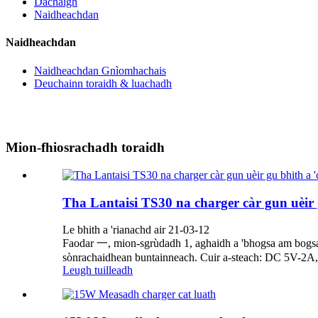
Dachaigh
Naidheachdan
Naidheachdan
Naidheachdan Gnìomhachais
Deuchainn toraidh & luachadh
Mion-fhiosrachadh toraidh
Tha Lantaisi TS30 na charger càr gun uèir g
Le bhith a 'rianachd air 21-03-12
Faodar 一, mion-sgrùdadh 1, aghaidh a 'bhogsa am bogsa bà
sònrachaidhean buntainneach. Cuir a-steach: DC 5V-2A
Leugh tuilleadh