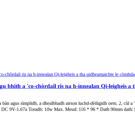
u bhith a 'co-chòrdail ris na h-innealan Qi-leigheis a
n agus sìmplidh, a dhealbhadh airson luchd-dèiligidh oem. 2, cùl a 'bh
, DC 9V-1.67a Toradh: 10w Max. Meud: 116 * 96 * Dath 90mm dath: □