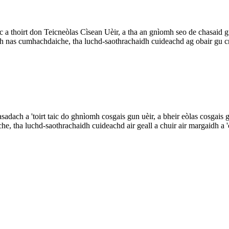
 a thoirt don Teicneòlas Cìsean Uèir, a tha an gnìomh seo de chasaid gun
nas cumhachdaiche, tha luchd-saothrachaidh cuideachd ag obair gu crua
adach a 'toirt taic do ghnìomh cosgais gun uèir, a bheir eòlas cosgais 
 tha luchd-saothrachaidh cuideachd air geall a chuir air margaidh a 'ch