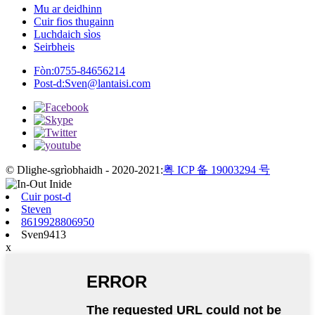
Mu ar deidhinn
Cuir fios thugainn
Luchdaich sìos
Seirbheis
Fòn:
0755-84656214
Post-d:
Sven@lantaisi.com
© Dlighe-sgrìobhaidh - 2020-2021:
粤 ICP 备 19003294 号
Cuir post-d
Steven
8619928806950
Sven9413
x