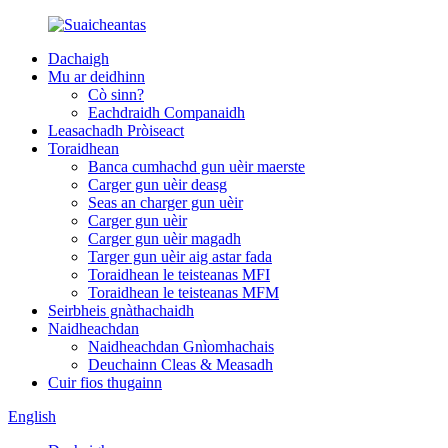
Dachaigh
Mu ar deidhinn
Cò sinn?
Eachdraidh Companaidh
Leasachadh Pròiseact
Toraidhean
Banca cumhachd gun uèir maerste
Carger gun uèir deasg
Seas an charger gun uèir
Carger gun uèir
Carger gun uèir magadh
Targer gun uèir aig astar fada
Toraidhean le teisteanas MFI
Toraidhean le teisteanas MFM
Seirbheis gnàthachaidh
Naidheachdan
Naidheachdan Gnìomhachais
Deuchainn Cleas & Measadh
Cuir fios thugainn
English