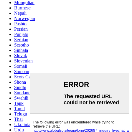
Mongolian
Burmese
Nepali
Norwegian
Pashto
Persian
Punjabi
Serbian
Sesotho
Sinhala
Slovak
Slovenian
Somali
Samoan
Scots Gaelic
Shona
Sindhi
Sundanese
Swahili
Tajik
Tamil
Telugu
Thai
Ukrainian
Urdu