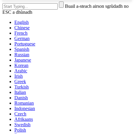
Buail a-steach airson sgrùdadh no
ESC a dhùnadh
English
Chinese
French
German
Portuguese
Spanish
Russian
Japanese
Korean
Arabic
Irish
Greek
Turkish
Italian
Danish
Romanian
Indonesian
Czech
Afrikaans
Swedish
Polish