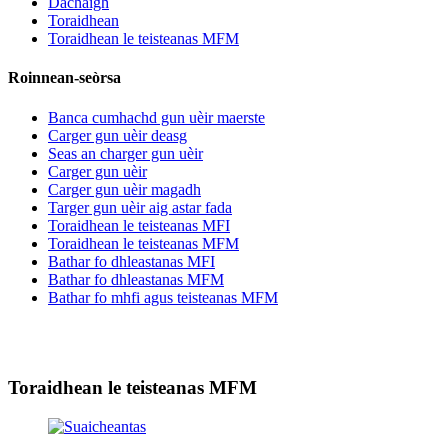
Dachaigh
Toraidhean
Toraidhean le teisteanas MFM
Roinnean-seòrsa
Banca cumhachd gun uèir maerste
Carger gun uèir deasg
Seas an charger gun uèir
Carger gun uèir
Carger gun uèir magadh
Targer gun uèir aig astar fada
Toraidhean le teisteanas MFI
Toraidhean le teisteanas MFM
Bathar fo dhleastanas MFI
Bathar fo dhleastanas MFM
Bathar fo mhfi agus teisteanas MFM
Toraidhean le teisteanas MFM