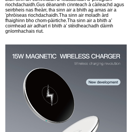
riochdachaidh.Gus dèanamh cinnteach à càileachd agus
seirbheis nas fheàrr, tha sinn air a bhith ag amas air a
'phròiseas riochdachaidh.Tha sinn air moladh àrd
fhaighinn bho chom-pàirtiche.Tha sinn air a bhith a’
coimhead air adhart ri bhith a’ stèidheachadh dàimh
gnìomhachais riut.