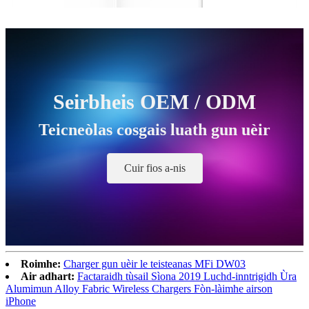
Seirbheis OEM / ODM
Teicneòlas cosgais luath gun uèir
Cuir fios a-nis
Roimhe:
Charger gun uèir le teisteanas MFi DW03
Air adhart:
Factaraidh tùsail Sìona 2019 Luchd-inntrigidh Ùra
Alumimun Alloy Fabric Wireless Chargers Fòn-làimhe airson
iPhone