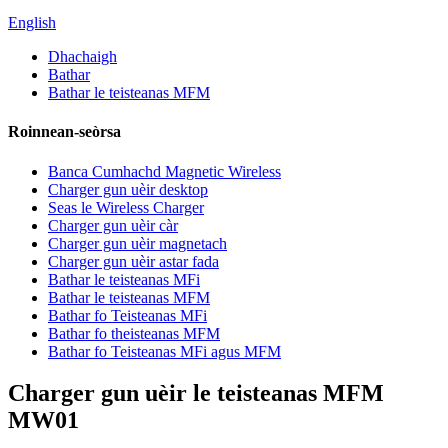
English
Dhachaigh
Bathar
Bathar le teisteanas MFM
Roinnean-seòrsa
Banca Cumhachd Magnetic Wireless
Charger gun uèir desktop
Seas le Wireless Charger
Charger gun uèir càr
Charger gun uèir magnetach
Charger gun uèir astar fada
Bathar le teisteanas MFi
Bathar le teisteanas MFM
Bathar fo Teisteanas MFi
Bathar fo theisteanas MFM
Bathar fo Teisteanas MFi agus MFM
Charger gun uèir le teisteanas MFM
MW01