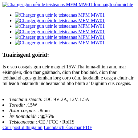
Tuairisgeul goirid:
Is e seo cosgais gun uèir magnet 15W.Tha ioma-dhìon ann, mar
eisimpleir, dìon thar-gnàthach, dìon thar-bholtaid, dìon thar-
teòthachd agus gnìomhan lorg corp cèin, faodaidh e casg a chuir air
milleadh bataraidh uidheamachd bho bhith a’ faighinn cus cosgais.
Teachd a-steach: :
DC 9V-2A, 12V-1.5A
Toradh: :
15W
Astar cosgais: :
8mm
Ìre tionndaidh ::
≧76%
Teisteanasan ::
CE / FCC / RoHS
Cuir post-d thugainn
Luchdaich sìos mar PDF