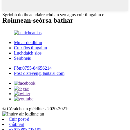
Sgrìobh do theachdaireachd an seo agus cuir thugainn e
Roinnean-seòrsa bathar
Mu ar deidhinn
Cuir fios thugainn
Luchdaich sìos
Seirbheis
Fòn:
0755-84656214
Post-d:
steven@lantaisi.com
© Còraichean glèidhte - 2020-2021:
Cuir post-d
stiùbhart
+8618898728195