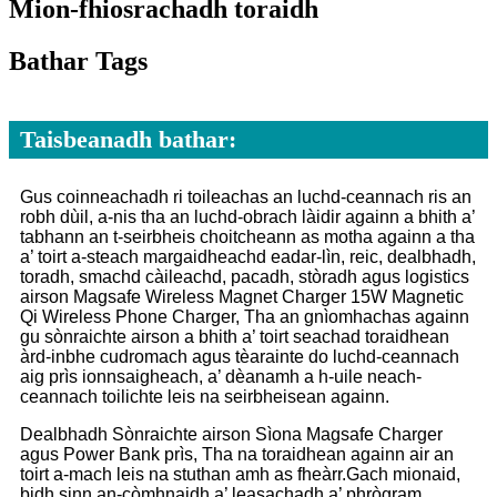
Mion-fhiosrachadh toraidh
Bathar Tags
Taisbeanadh bathar:
Gus coinneachadh ri toileachas an luchd-ceannach ris an
robh dùil, a-nis tha an luchd-obrach làidir againn a bhith a’
tabhann an t-seirbheis choitcheann as motha againn a tha
a’ toirt a-steach margaidheachd eadar-lìn, reic, dealbhadh,
toradh, smachd càileachd, pacadh, stòradh agus logistics
airson Magsafe Wireless Magnet Charger 15W Magnetic
Qi Wireless Phone Charger, Tha an gnìomhachas againn
gu sònraichte airson a bhith a’ toirt seachad toraidhean
àrd-inbhe cudromach agus tèarainte do luchd-ceannach
aig prìs ionnsaigheach, a’ dèanamh a h-uile neach-
ceannach toilichte leis na seirbheisean againn.
Dealbhadh Sònraichte airson Sìona Magsafe Charger
agus Power Bank prìs, Tha na toraidhean againn air an
toirt a-mach leis na stuthan amh as fheàrr.Gach mionaid,
bidh sinn an-còmhnaidh a’ leasachadh a’ phrògram