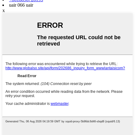
uair 066 uair
x