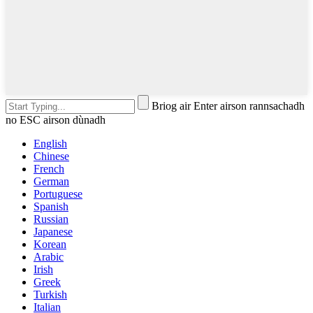
Briog air Enter airson rannsachadh
no ESC airson dùnadh
English
Chinese
French
German
Portuguese
Spanish
Russian
Japanese
Korean
Arabic
Irish
Greek
Turkish
Italian