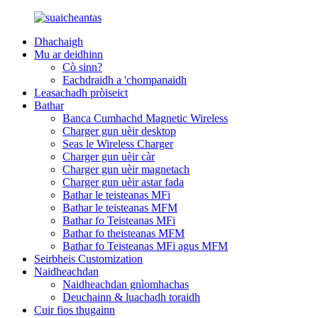
Dhachaigh
Mu ar deidhinn
Cò sinn?
Eachdraidh a 'chompanaidh
Leasachadh pròiseict
Bathar
Banca Cumhachd Magnetic Wireless
Charger gun uèir desktop
Seas le Wireless Charger
Charger gun uèir càr
Charger gun uèir magnetach
Charger gun uèir astar fada
Bathar le teisteanas MFi
Bathar le teisteanas MFM
Bathar fo Teisteanas MFi
Bathar fo theisteanas MFM
Bathar fo Teisteanas MFi agus MFM
Seirbheis Customization
Naidheachdan
Naidheachdan gnìomhachas
Deuchainn & luachadh toraidh
Cuir fios thugainn