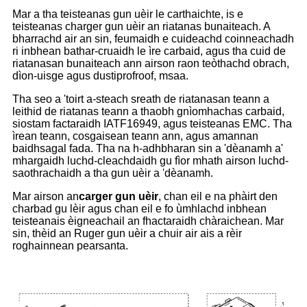
Mar a tha teisteanas gun uèir le carthaichte, is e
teisteanas charger gun uèir an riatanas bunaiteach. A
bharrachd air an sin, feumaidh e cuideachd coinneachadh
ri inbhean bathar-cruaidh le ìre carbaid, agus tha cuid de
riatanasan bunaiteach ann airson raon teòthachd obrach,
dìon-uisge agus dustiprofroof, msaa.
Tha seo a 'toirt a-steach sreath de riatanasan teann a
leithid de riatanas teann a thaobh gnìomhachas carbaid,
siostam factaraidh IATF16949, agus teisteanas EMC. Tha
ìrean teann, cosgaisean teann ann, agus amannan
baidhsagal fada. Tha na h-adhbharan sin a 'dèanamh a'
mhargaidh luchd-cleachdaidh gu fìor mhath airson luchd-
saothrachaidh a tha gun uèir a 'dèanamh.
Mar airson an
carger gun uèir
, chan eil e na phàirt den
charbad gu lèir agus chan eil e fo ùmhlachd inbhean
teisteanais èigneachail an fhactaraidh chàraichean. Mar
sin, thèid an Ruger gun uèir a chuir air ais a rèir
roghainnean pearsanta.