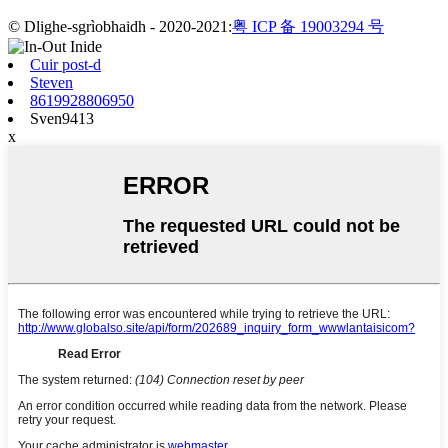
© Dlighe-sgrìobhaidh - 2020-2021:
粤 ICP 备 19003294 号
Cuir post-d
Steven
8619928806950
Sven9413
x