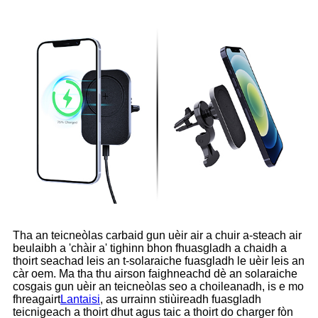
Tha an teicneòlas carbaid gun uèir air a chuir a-steach air
beulaibh a 'chàir a' tighinn bhon fhuasgladh a chaidh a
thoirt seachad leis an t-solaraiche fuasgladh le uèir leis an
càr oem. Ma tha thu airson faighneachd dè an solaraiche
cosgais gun uèir an teicneòlas seo a choileanadh, is e mo
fhreagairt
Lantaisi
, as urrainn stiùireadh fuasgladh
teicnigeach a thoirt dhut agus taic a thoirt do charger fòn