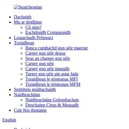
Dachaigh
Mu ar deidhinn
Cò sinn?
Eachdraidh Companaidh
Leasachadh Pròiseact
Toraidhean
Banca cumhachd gun uèir maerste
Carger gun uèir deasg
Seas an charger gun uèir
Carger gun uèir
Carger gun uèir magadh
Targer gun uèir aig astar fada
Toraidhean le teisteanas MFI
Toraidhean le teisteanas MFM
Seirbheis gnàthachaidh
Naidheachdan
Naidheachdan Gnìomhachais
Deuchainn Cleas & Measadh
Cuir fios thugainn
English