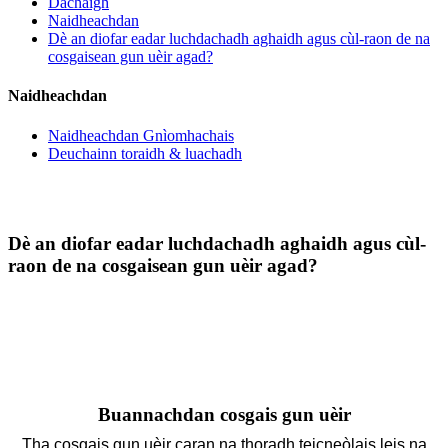
Dachaigh
Naidheachdan
Dè an diofar eadar luchdachadh aghaidh agus cùl-raon de na
cosgaisean gun uèir agad?
Naidheachdan
Naidheachdan Gnìomhachais
Deuchainn toraidh & luachadh
Dè an diofar eadar luchdachadh aghaidh agus cùl-
raon de na cosgaisean gun uèir agad?
Buannachdan cosgais gun uèir
Tha cosgais gun uèir caran na thoradh teicneòlais leis na