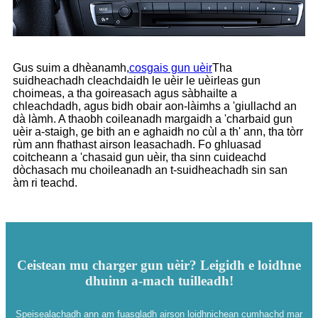
Gus suim a dhèanamh,
cosgais gun uèir
Tha
suidheachadh cleachdaidh le uèir le uèirleas gun
choimeas, a tha goireasach agus sàbhailte a
chleachdadh, agus bidh obair aon-làimhs a 'giullachd an
dà làmh. A thaobh coileanadh margaidh a 'charbaid gun
uèir a-staigh, ge bith an e aghaidh no cùl a th' ann, tha tòrr
rùm ann fhathast airson leasachadh. Fo ghluasad
coitcheann a 'chasaid gun uèir, tha sinn cuideachd
dòchasach mu choileanadh an t-suidheachadh sin san
àm ri teachd.
Ceistean mu charger gun uèir? Leigidh e loidhne
dhuinn a-mach tuilleadh!
Speisealachadh ann am fuasgladh airson loidhnichean cumhachd mar