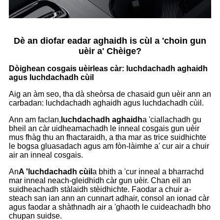
Dè an diofar eadar aghaidh is cùl a 'choin gun
uèir a' Chèige?
Dòighean cosgais uèirleas càr: luchdachadh aghaidh
agus luchdachadh cùil
Aig an àm seo, tha dà sheòrsa de chasaid gun uèir ann an
carbadan: luchdachadh aghaidh agus luchdachadh cùil.
Ann am faclan,
luchdachadh aghaidh
a 'ciallachadh gu
bheil an càr uidheamachadh le inneal cosgais gun uèir
mus fhàg thu an fhactaraidh, a tha mar as trice suidhichte
le bogsa gluasadach agus am fòn-làimhe a' cur air a chuir
air an inneal cosgais.
An
A 'luchdachadh cùil
a bhith a 'cur inneal a bharrachd
mar inneal neach-gleidhidh càr gun uèir. Chan eil an
suidheachadh stàlaidh stèidhichte. Faodar a chuir a-
steach san ian ann an cunnart adhair, consol an ionad càr
agus faodar a shàthnadh air a 'ghaoth le cuideachadh bho
chupan suidse.