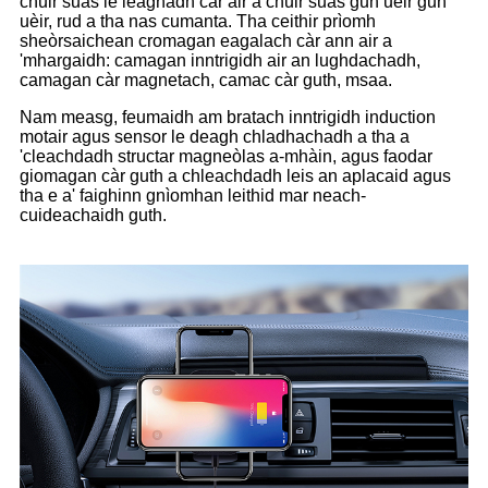
chuir suas le leaghadh càr air a chuir suas gun uèir gun
uèir, rud a tha nas cumanta. Tha ceithir prìomh
sheòrsaichean cromagan eagalach càr ann air a
'mhargaidh: camagan inntrigidh air an lughdachadh,
camagan càr magnetach, camac càr guth, msaa.
Nam measg, feumaidh am bratach inntrigidh induction
motair agus sensor le deagh chladhachadh a tha a
'cleachdadh structar magneòlas a-mhàin, agus faodar
giomagan càr guth a chleachdadh leis an aplacaid agus
tha e a' faighinn gnìomhan leithid mar neach-
cuideachaidh guth.