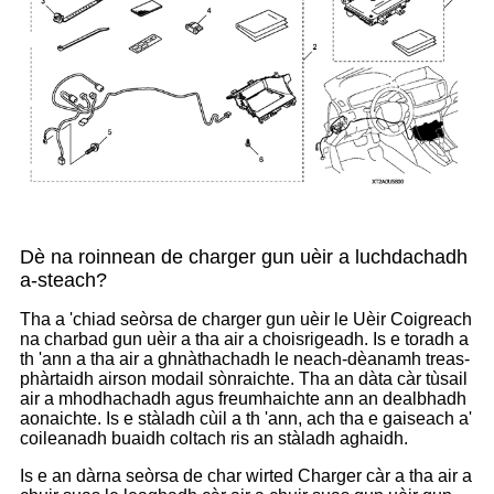
Dè na roinnean de charger gun uèir a luchdachadh
a-steach?
Tha a 'chiad seòrsa de charger gun uèir le Uèir Coigreach
na charbad gun uèir a tha air a choisrigeadh. Is e toradh a
th 'ann a tha air a ghnàthachadh le neach-dèanamh treas-
phàrtaidh airson modail sònraichte. Tha an dàta càr tùsail
air a mhodhachadh agus freumhaichte ann an dealbhadh
aonaichte. Is e stàladh cùil a th 'ann, ach tha e gaiseach a'
coileanadh buaidh coltach ris an stàladh aghaidh.
Is e an dàrna seòrsa de char wirted Charger càr a tha air a