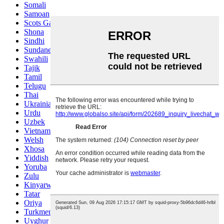
Somali
Samoan
Scots Gaelic
Shona
Sindhi
Sundanese
Swahili
Tajik
Tamil
Telugu
Thai
Ukrainian
Urdu
Uzbek
Vietnamese
Welsh
Xhosa
Yiddish
Yoruba
Zulu
Kinyarwanda
Tatar
Oriya
Turkmen
Uyghur