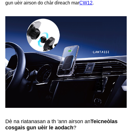
gun uèir airson do chàr dìreach mar
CW12
.
Dè na riatanasan a th 'ann airson an
Teicneòlas
cosgais gun uèir le aodach
?