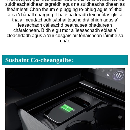
suidheachaidhean tagraidh agus na suidheachaidhean as
fheàrr leat! Chan fheum e plugging ro-phlug agus mì-thoil
air a 'chàball charging. Tha e na toradh teicneòlas glic a
tha a 'meudachadh sàbhailteachd dràibhidh agus a'
leasachadh càileachd beatha sealbhadairean
chàraichean. Bidh e gu mòr a 'leasachadh eòlas a'
cleachdadh agus a 'cur cosgais air fònaichean-làimhe sa
chàr.
Susbaint Co-cheangailte: