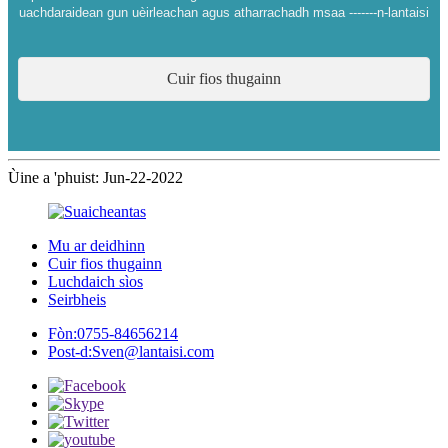
uachdaraidean gun uèirleachan agus atharrachadh msaa -------n-lantaisi
Cuir fios thugainn
Ùine a 'phuist: Jun-22-2022
Mu ar deidhinn
Cuir fios thugainn
Luchdaich sìos
Seirbheis
Fòn:
0755-84656214
Post-d:
Sven@lantaisi.com