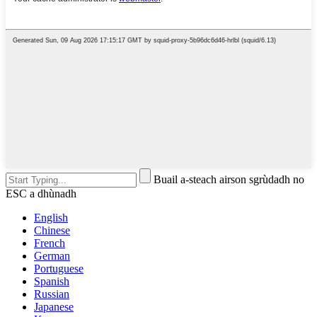
Buail a-steach airson sgrùdadh no
ESC a dhùnadh
English
Chinese
French
German
Portuguese
Spanish
Russian
Japanese