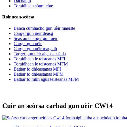
Dachaigh
Toraidhean sònraichte
Roinnean-seòrsa
Banca cumhachd gun uèir maerste
Carger gun uèir deasg
Seas an charger gun uèir
Carger gun uèir
Carger gun uèir magadh
Targer gun uèir aig astar fada
Toraidhean le teisteanas MFI
Toraidhean le teisteanas MFM
Bathar fo dhleastanas MFI
Bathar fo dhleastanas MFM
Bathar fo mhfi agus teisteanas MFM
Cuir an seòrsa carbad gun uèir CW14