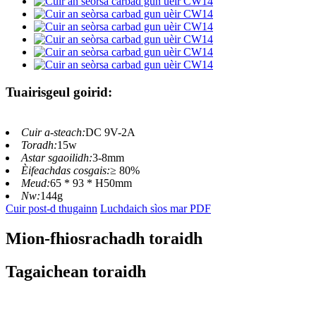
Tuairisgeul goirid:
Cuir a-steach:
DC 9V-2A
Toradh:
15w
Astar sgaoilidh:
3-8mm
Èifeachdas cosgais:
≥ 80%
Meud:
65 * 93 * H50mm
Nw:
144g
Cuir post-d thugainn
Luchdaich sìos mar PDF
Mion-fhiosrachadh toraidh
Tagaichean toraidh