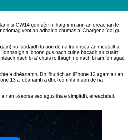
 lannisi CW14 gun uèir ri fhaighinn ann an dreachan le
ir criomag vent an adhair a chumas a' Charger a 'dol gu
 agam) no faodaidh tu aon de na truinnsearan meatailt a
 'ionnsaigh a' bhonn gus nach cuir e bacadh air cuairt
nteach nach bi a' chùis ro thiugh no nach bi am fòn agad
aichte a dhèanamh. Dh 'fhuirich an iPhone 12 agam air an
hone 13 a' dèanamh a dhol còmhla ri aon de na
air an t-seòrsa seo agus tha e sìmplidh, eireachdail.