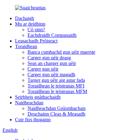
Dachaigh
Mu ar deidhinn
Cò sinn?
Eachdraidh Companaidh
Leasachadh Pròiseact
Toraidhean
Banca cumhachd gun uèir maerste
Carger gun uèir deasg
Seas an charger gun uèir
Carger gun uèir
Carger gun uèir magadh
Targer gun uèir aig astar fada
Toraidhean le teisteanas MFI
Toraidhean le teisteanas MFM
Seirbheis gnàthachaidh
Naidheachdan
Naidheachdan Gnìomhachais
Deuchainn Cleas & Measadh
Cuir fios thugainn
English