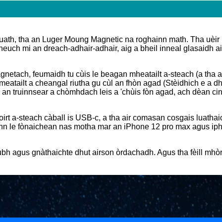
 luath, tha an Luger Moung Magnetic na roghainn math. Tha uèir
heuch mi an dreach-adhair-adhair, aig a bheil inneal glasaidh a
magnetach, feumaidh tu cùis le beagan mheatailt a-steach (a tha
eatailt a cheangal riutha gu cùl an fhòn agad (Stèidhich e a dh
an truinnsear a chòmhdach leis a 'chùis fòn agad, ach dèan cin
'toirt a-steach càball is USB-c, a tha air comasan cosgais luath
inn le fònaichean nas motha mar an iPhone 12 pro max agus ip
bh agus gnàthaichte dhut airson òrdachadh. Agus tha fèill mhòr 