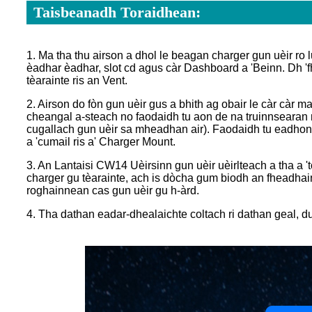
Taisbeanadh Toraidhean:
1. Ma tha thu airson a dhol le beagan charger gun uèir ro
èadhar èadhar, slot cd agus càr Dashboard a 'Beinn. Dh 'f
tèarainte ris an Vent.
2. Airson do fòn gun uèir gus a bhith ag obair le càr càr 
cheangal a-steach no faodaidh tu aon de na truinnsearan m
cugallach gun uèir sa mheadhan air). Faodaidh tu eadhon 
a 'cumail ris a' Charger Mount.
3. An Lantaisi CW14 Uèirsinn gun uèir uèirlteach a tha a 
charger gu tèarainte, ach is dòcha gum biodh an fheadha
roghainnean cas gun uèir gu h-àrd.
4. Tha dathan eadar-dhealaichte coltach ri dathan geal, du